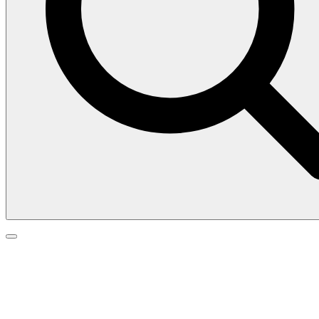
Search
Search
Go
for:
to
top