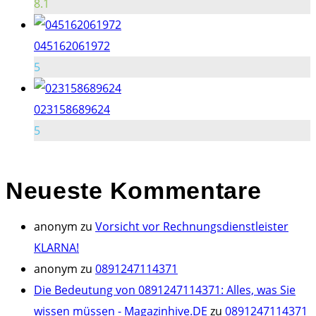
8.1
045162061972
5
023158689624
5
Neueste
Kommentare
anonym
zu
Vorsicht vor Rechnungsdienstleister
KLARNA!
anonym
zu
0891247114371
Die Bedeutung von 0891247114371: Alles, was Sie
wissen müssen - Magazinhive.DE
zu
0891247114371