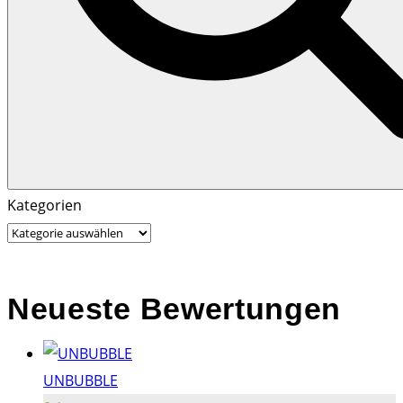
Search
Search
Kategorien
for:
Neueste Bewertungen
UNBUBBLE