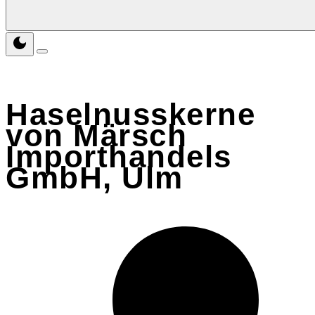
Haselnusskerne
von Märsch
Importhandels
GmbH, Ulm