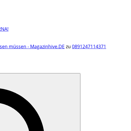
RNA!
ssen müssen - Magazinhive.DE
zu
0891247114371
Search
for: