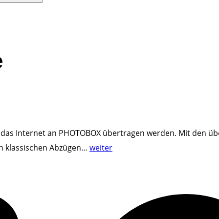
e
r das Internet an PHOTOBOX übertragen werden. Mit den üb
"
en klassischen Abzügen
…
weiter
P
h
o
t