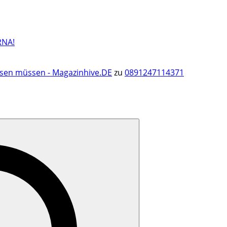
RNA!
ssen müssen - Magazinhive.DE
zu
0891247114371
Search
for: