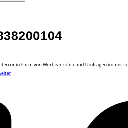
838200104
fonterror in Form von Werbeanrufen und Umfragen immer sc
"
eiter
T
e
l
e
f
o