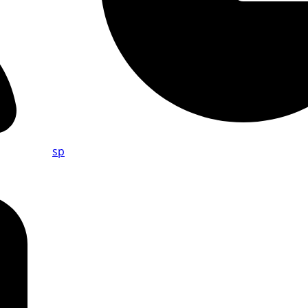
sp
on
Onlineshopping-
China