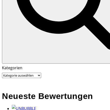
Search
Search
Kategorien
for:
Neueste Bewertungen