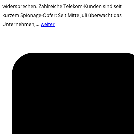
widersprechen. Zahlreiche Telekom-Kunden sind seit
kurzem Spionage-Opfer: Seit Mitte Juli überwacht das
"
Unternehmen,
…
weiter
D
a
t
e
n
-
S
c
h
n
ü
f