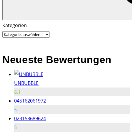
Search
Search
Kategorien
for:
Neueste Bewertungen
UNBUBBLE
8.1
045162061972
5
023158689624
5