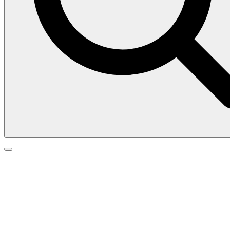
Search
Search
Go
for:
to
top