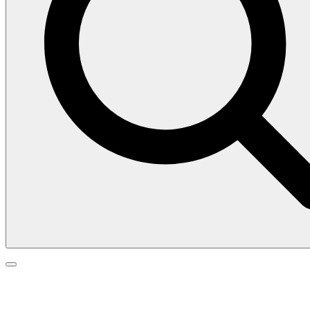
Search
Search
Go
for:
to
top