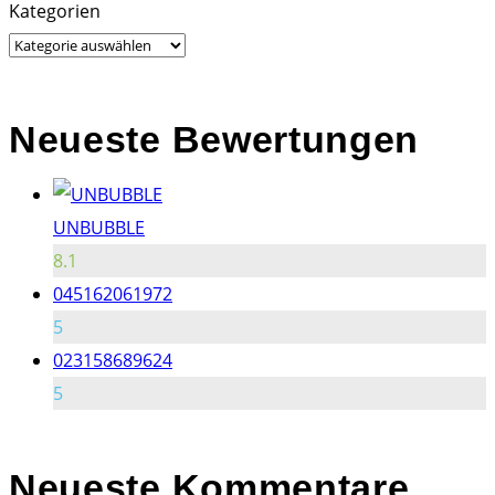
Search
Kategorien
for:
Neueste Bewertungen
UNBUBBLE
8.1
045162061972
5
023158689624
5
Neueste
Kommentare