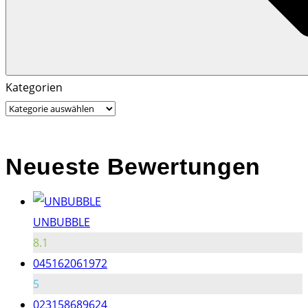
Search
Search
Kategorien
for:
Neueste Bewertungen
UNBUBBLE
8.1
045162061972
5
023158689624