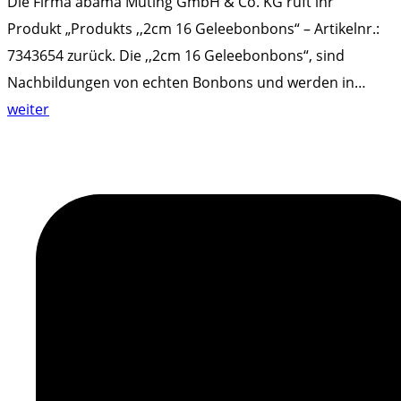
Die Firma abama Müting GmbH & Co. KG ruft ihr
Produkt „Produkts ,,2cm 16 Geleebonbons“ – Artikelnr.:
7343654 zurück. Die ,,2cm 16 Geleebonbons“, sind
Nachbildungen von echten Bonbons und werden in
…
"
weiter
V
e
r
w
e
c
h
s
e
l