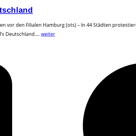
n
tschland
g
e
 vor den Filialen Hamburg (ots) – In 44 Städten protestier
l
"
’s Deutschland.
…
weiter
b
G
e
e
i
n
S
t
m
e
a
c
r
h
t
n
p
i
h
k
o
b