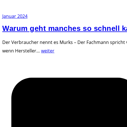
Januar 2024
Warum geht manches so schnell k
Der Verbraucher nennt es Murks – Der Fachmann spricht vo
"
wenn Hersteller
…
weiter
W
a
r
u
m
g
e
h