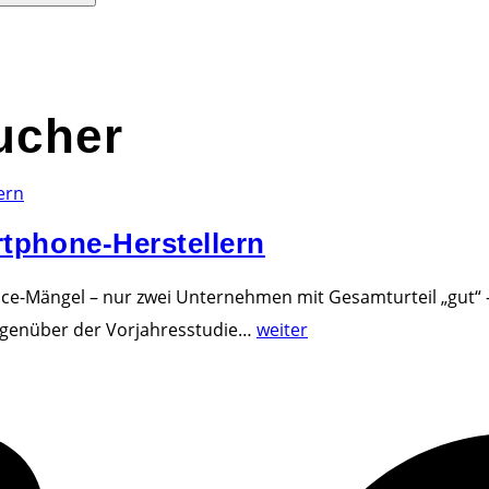
ucher
rtphone-Herstellern
ice-Mängel – nur zwei Unternehmen mit Gesamturteil „gut“ 
"
egenüber der Vorjahresstudie
…
weiter
D
e
u
t