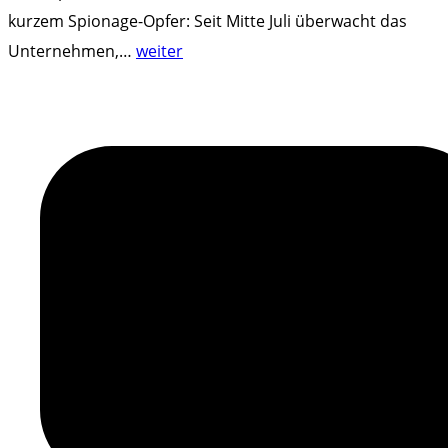
kurzem Spionage-Opfer: Seit Mitte Juli überwacht das
"
Unternehmen,
…
weiter
D
a
t
e
n
-
S
c
h
n
ü
f
f