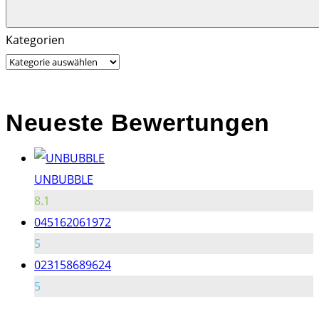
Search
Search
Kategorien
for:
Neueste Bewertungen
UNBUBBLE
8.1
045162061972
5
023158689624
5