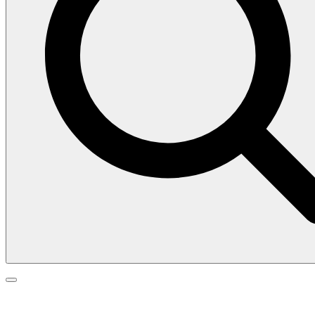
Search
Search
Go
for:
to