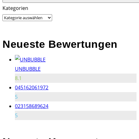
Search
Search
Kategorien
for:
Neueste Bewertungen
UNBUBBLE
8.1
045162061972
5
023158689624
5