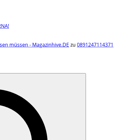
RNA!
ssen müssen - Magazinhive.DE
zu
0891247114371
Search
for: