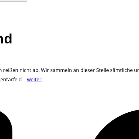
nd
 reißen nicht ab. Wir sammeln an dieser Stelle sämtliche 
"
entarfeld
…
weiter
D
e
r
P
f
e