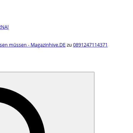
RNA!
ssen müssen - Magazinhive.DE
zu
0891247114371