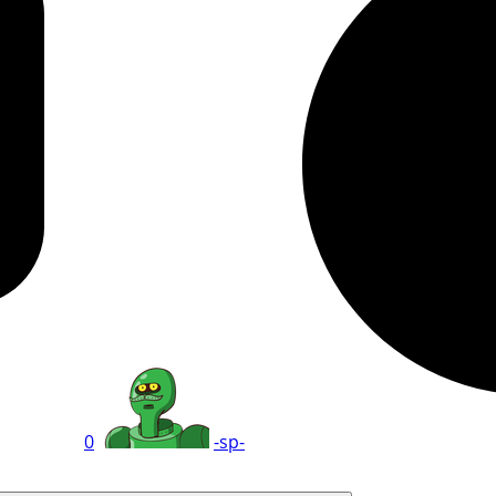
0
-sp-