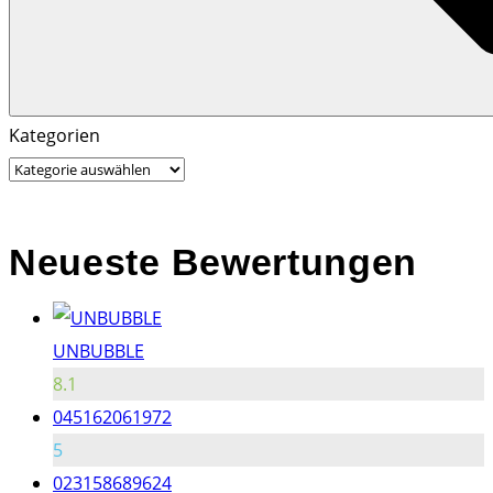
Search
Search
Kategorien
for:
Neueste Bewertungen
UNBUBBLE
8.1
045162061972
5
023158689624