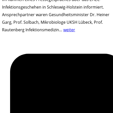
g
Infektionsgeschehen in Schleswig-Holstein informiert.
e
Ansprechpartner waren Gesundheitsminister Dr. Heiner
s
Garg, Prof. Solbach, Mikrobiologe UKSH Lübeck, Prof.
t
"
Rautenberg Infektionsmedizin
…
weiter
e
G
l
e
l
s
t
u
"
n
d
h
e
i
t
s