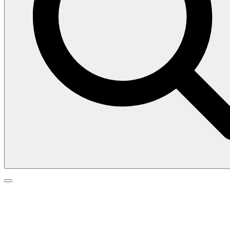
Search
Search
Go
for:
to
top