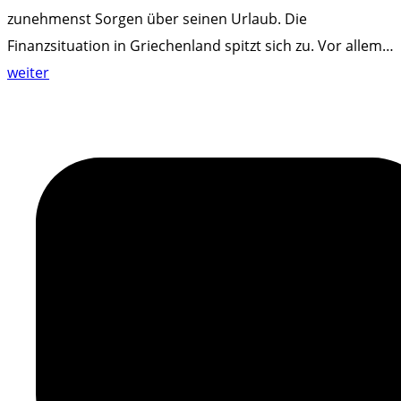
zunehmenst Sorgen über seinen Urlaub. Die
Finanzsituation in Griechenland spitzt sich zu. Vor allem
…
"
weiter
G
r
i
e
c
h
e
n
l
a
n
d