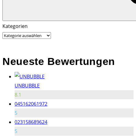
Search
Search
Kategorien
for:
Neueste Bewertungen
UNBUBBLE
8.1
045162061972
5
023158689624
5