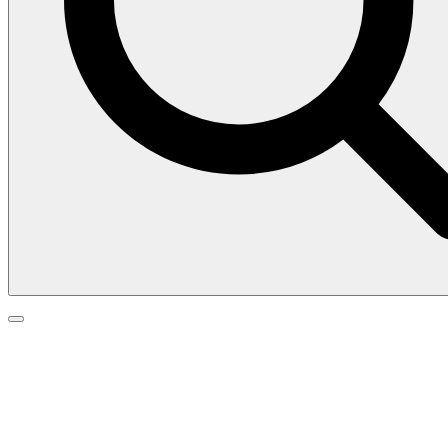
Search
Search
Go
for:
to
top