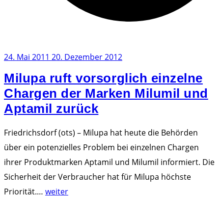
E
C
-
I
24. Mai 2011
20. Dezember 2012
n
Milupa ruft vorsorglich einzelne
f
Chargen der Marken Milumil und
e
Aptamil zurück
k
t
Friedrichsdorf (ots) – Milupa hat heute die Behörden
i
über ein potenzielles Problem bei einzelnen Chargen
o
ihrer Produktmarken Aptamil und Milumil informiert. Die
n
Sicherheit der Verbraucher hat für Milupa höchste
e
"
Priorität.
…
weiter
n
M
"