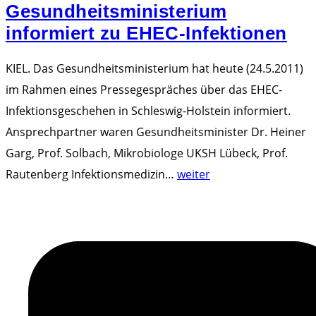
Gesundheitsministerium
f
informiert zu EHEC-Infektionen
e
s
KIEL. Das Gesundheitsministerium hat heute (24.5.2011)
t
im Rahmen eines Pressegespräches über das EHEC-
g
Infektionsgeschehen in Schleswig-Holstein informiert.
e
Ansprechpartner waren Gesundheitsminister Dr. Heiner
s
Garg, Prof. Solbach, Mikrobiologe UKSH Lübeck, Prof.
t
"
Rautenberg Infektionsmedizin
…
weiter
e
G
l
e
l
s
t
u
"
n
d