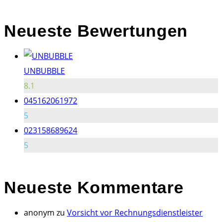
l
z
Neueste Bewertungen
u
r
ü
UNBUBBLE
c
8.1
k
045162061972
"
5
023158689624
5
Neueste
Kommentare
anonym
zu
Vorsicht vor Rechnungsdienstleister