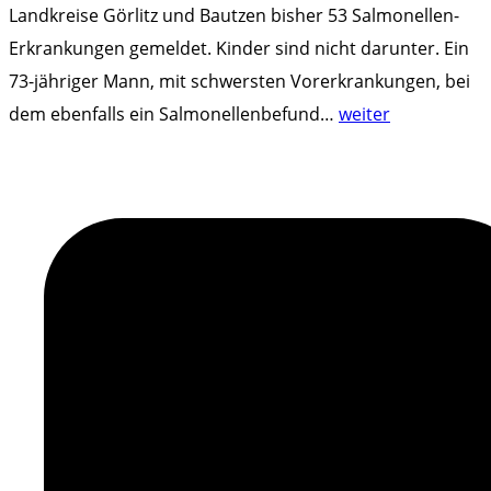
Landkreise Görlitz und Bautzen bisher 53 Salmonellen-
Erkrankungen gemeldet. Kinder sind nicht darunter. Ein
73-jähriger Mann, mit schwersten Vorerkrankungen, bei
"
dem ebenfalls ein Salmonellenbefund
…
weiter
S
a
l
m
o
n
e
l
l
e
n