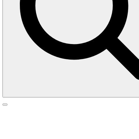
Search
Search
Go
for:
to
top