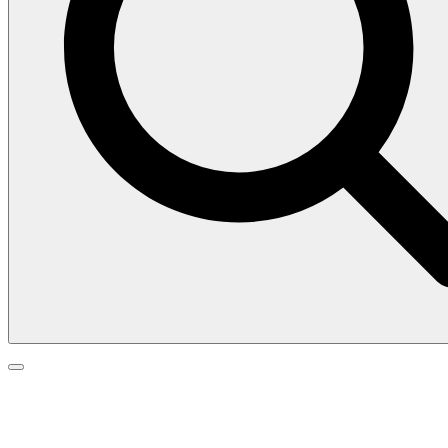
Search
Search
Go
for:
to
top