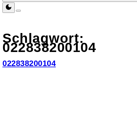
Schlagwort:
022838200104
022838200104