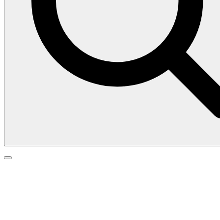
Search
Search
Go
for:
to
top