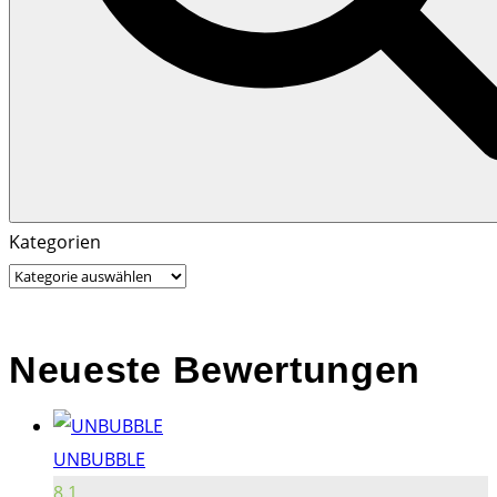
Search
Search
Kategorien
for:
Neueste Bewertungen
UNBUBBLE
8.1