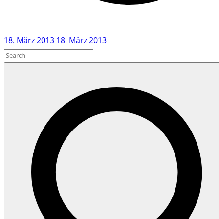
g
e
n
18. März 2013
18. März 2013
"