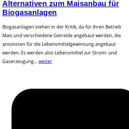
Alternativen zum Maisanbau für
Biogasanlagen
Biogasanlagen stehen in der Kritik, da für ihren Betrieb
Mais und verschiedene Getreide angebaut werden, die
ansonsten für die Lebensmittelgewinnung angebaut
werden. Es werden also Lebensmittel zur Strom- und
"
Gaserzeugung
…
weiter
A
l
t
e
r
n
a