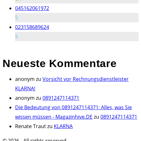
045162061972
5
023158689624
5
Neueste
Kommentare
anonym
zu
Vorsicht vor Rechnungsdienstleister
KLARNA!
anonym
zu
0891247114371
Die Bedeutung von 0891247114371: Alles, was Sie
wissen müssen - Magazinhive.DE
zu
0891247114371
Renate Traut
zu
KLARNA
©
2026
- All rights reserved